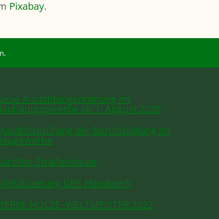
orm
Pixabay
.
n.
Neue Ausbildungsordnung im
Bauhauptgewerbe ab 1. August 2026
Qualitätsprüfung der Berufsbildung im
Baugewerbe
Kurzfilm Straßenbauer
Digitalisierung ÜBS Handwerk
PIERRE HOLZE -WELTMEISTER 2022