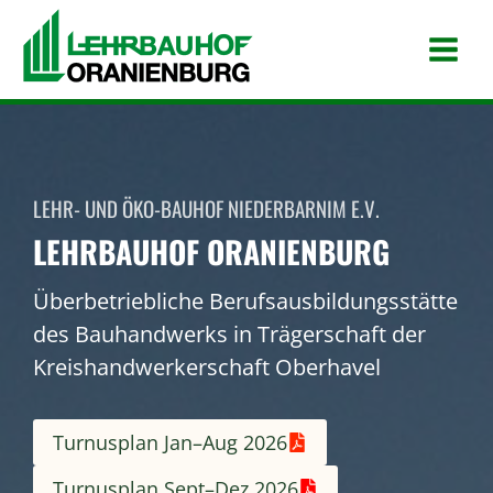
Zum
Inhalt
springen
LEHR- UND ÖKO-BAUHOF NIEDERBARNIM E.V.
LEHRBAUHOF ORANIENBURG
Überbetriebliche Berufsausbildungsstätte
des Bauhandwerks in Trägerschaft der
Kreishandwerkerschaft Oberhavel
Turnusplan Jan–Aug 2026
Turnusplan Sept–Dez 2026