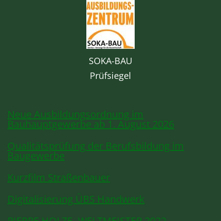
SOKA-BAU
Prüfsiegel
Neue Ausbildungsordnung im
Bauhauptgewerbe ab 1. August 2026
Qualitätsprüfung der Berufsbildung im
Baugewerbe
Kurzfilm Straßenbauer
Digitalisierung ÜBS Handwerk
PIERRE HOLZE -WELTMEISTER 2022